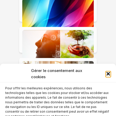
IDESO un précurseur des
futurs besoins des PME
PMI
Capital immatériel, IA,
transmission : IDESO aux
ZOOM : cycle de
côtés des dirigeants
conférences Mutations &
Gérer le consentement aux
depuis 1984
Management Ekivia -
cookies
IDESO
Pour offrir les meilleures expériences, nous utilisons des
technologies telles que les cookies pour stocker et/ou accéder aux
informations des appareils. Le fait de consentir à ces technologies
nous permettra de traiter des données telles que le comportement
ZOOM #244
de navigation ou les ID uniques sur ce site. Le fait de ne pas
consentir ou de retirer son consentement peut avoir un effet négatif