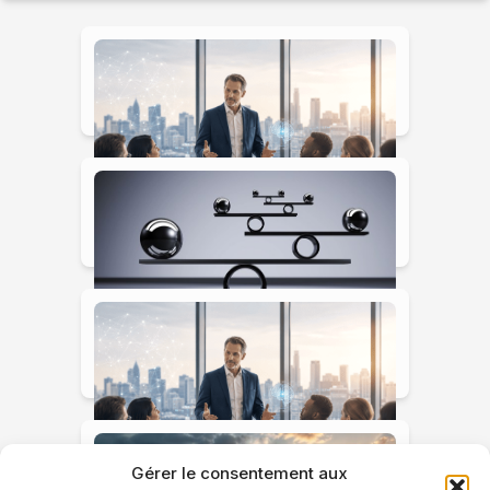
Dirigeants de PME, vous
n’êtes plus seuls pour
décider
Santé de l'entreprise vs
santé du dirigeant : et si
vous étiez la variable que
personne ne mesure ?
Gérer le consentement aux